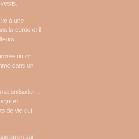
vestis.
lie à une
s la durée et il
leurs.
’armée où on
comme dans un
nscientisation :
/qui et
s de vie qui
quelqu’un sur