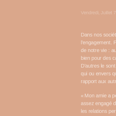
Vendredi, Juillet 
Dans nos société
l’engagement. P
de notre vie : a
bien pour des ca
D’autres le sont
qui ou envers qu
rapport aux aut
« Mon amie a p
assez engagé da
les relations p