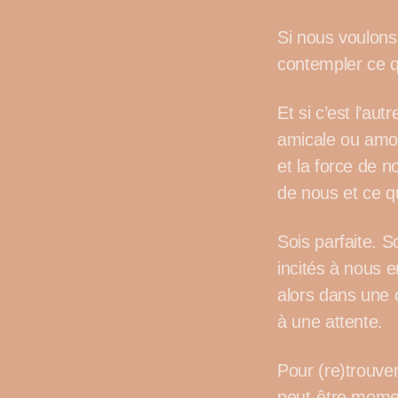
Si nous voulons
contempler ce q
Et si c’est l’au
amicale ou amou
et la force de n
de nous et ce q
Sois parfaite. S
incités à nous 
alors dans une 
à une attente.
Pour (re)trouve
peut-être momen