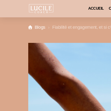
les clés du bonheur, comment s'épanouir, réussir sa vie,
ACCUEIL
C
Blogs
Fiabilité et engagement, et si c