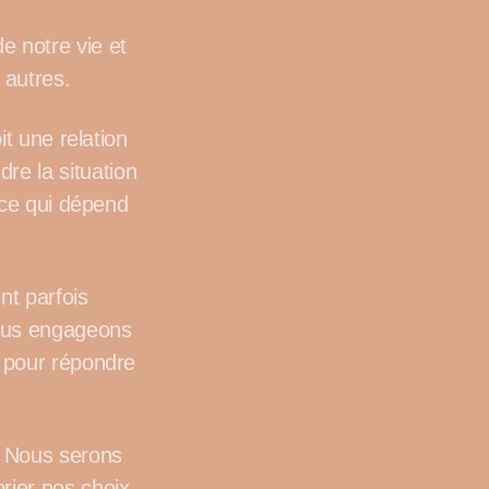
e notre vie et
 autres.
it une relation
e la situation
r ce qui dépend
nt parfois
nous engageons
u pour répondre
. Nous serons
rier nos choix