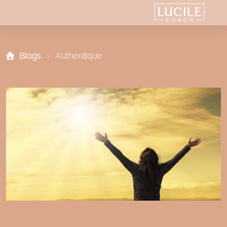
les clés du bonheur, comment s'épanouir, réussir sa vie,
Blogs
Authentique
Qu'est ce que le coaching de vie ?
A qui s'adresse mon coaching ?
Comment se déroule mon accompagnement ?
À quels moments de la vie consulter un coach ?
Quels sont les bénéfices d'un coaching de vie ?